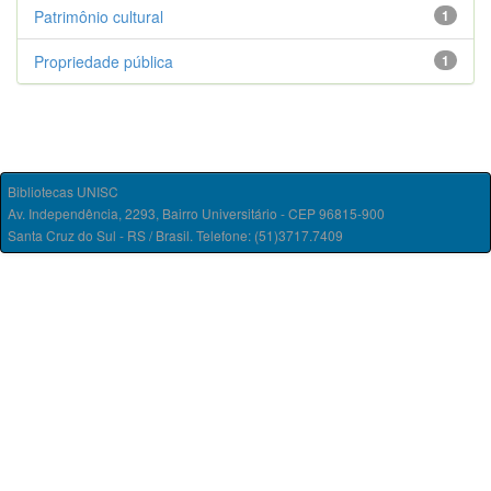
Patrimônio cultural
1
Propriedade pública
1
Bibliotecas UNISC
Av. Independência, 2293, Bairro Universitário - CEP 96815-900
Santa Cruz do Sul - RS / Brasil. Telefone: (51)3717.7409