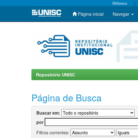
|
Biblioteca
Página inicial
Navegar
Skip
navigation
Repositório UNISC
Página de Busca
Buscar em:
por
Filtros correntes: