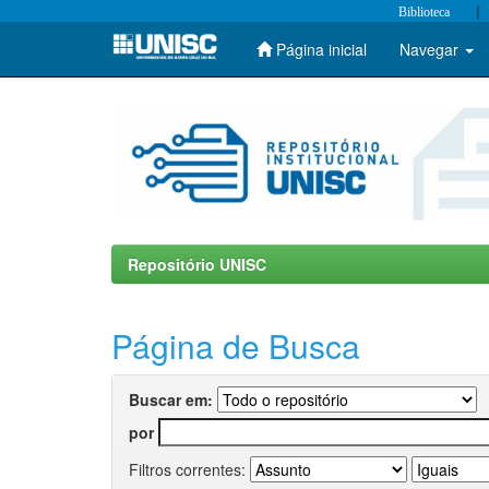
|
Biblioteca
Página inicial
Navegar
Skip
navigation
Repositório UNISC
Página de Busca
Buscar em:
por
Filtros correntes: