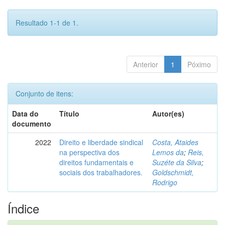
Resultado 1-1 de 1.
Anterior
1
Póximo
Conjunto de itens:
Data do
Título
Autor(es)
documento
2022
Direito e liberdade sindical
Costa, Ataides
na perspectiva dos
Lemos da
;
Reis,
direitos fundamentais e
Suzéte da Silva
;
sociais dos trabalhadores.
Goldschmidt,
Rodrigo
Índice