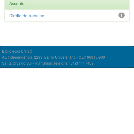
Assunto
Direito do trabalho
1
Bibliotecas UNISC
Av. Independência, 2293, Bairro Universitário - CEP 96815-900
Santa Cruz do Sul - RS / Brasil. Telefone: (51)3717.7409