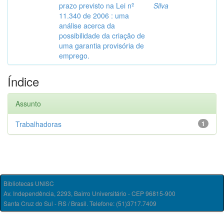
prazo previsto na Lei nº
Silva
11.340 de 2006 : uma
análise acerca da
possibilidade da criação de
uma garantia provisória de
emprego.
Índice
Assunto
Trabalhadoras
1
Bibliotecas UNISC
Av. Independência, 2293, Bairro Universitário - CEP 96815-900
Santa Cruz do Sul - RS / Brasil. Telefone: (51)3717.7409