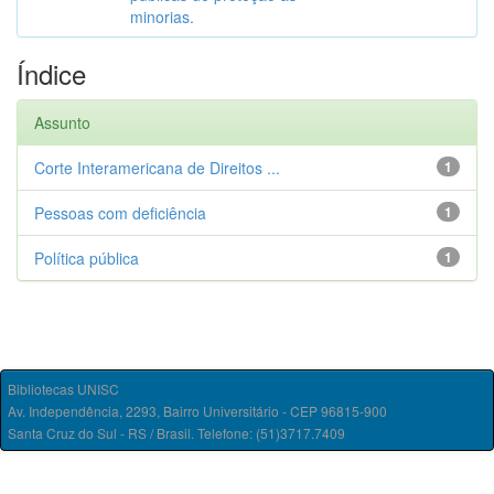
minorias.
Índice
Assunto
Corte Interamericana de Direitos ...
1
Pessoas com deficiência
1
Política pública
1
Bibliotecas UNISC
Av. Independência, 2293, Bairro Universitário - CEP 96815-900
Santa Cruz do Sul - RS / Brasil. Telefone: (51)3717.7409