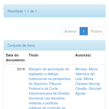
Resultado 1-1 de 1.
Anterior
1
Póximo
Conjunto de itens:
Data do
Título
Autor(es)
documento
2018
Margem de apreciação do
Moraes, Maria
legislador e diálogo
Valentina de
;
institucional na perspectiva
Leal, Mônia
do Supremo Tribunal
Clarissa Hennig
;
Federal e da Corte
Cavallo, Gonzalo
Interamericana de Direitos
Aguilar
Humanos nas decisões
relativas a políticas
públicas de proteção às