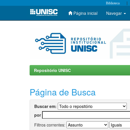
|
Biblioteca
Página inicial
Navegar
Skip
navigation
Repositório UNISC
Página de Busca
Buscar em:
por
Filtros correntes: