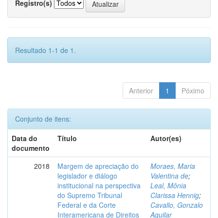
Registro(s)
Resultado 1-1 de 1.
Anterior
1
Póximo
Conjunto de itens:
Data do
Título
Autor(es)
documento
2018
Margem de apreciação do
Moraes, Maria
legislador e diálogo
Valentina de
;
institucional na perspectiva
Leal, Mônia
do Supremo Tribunal
Clarissa Hennig
;
Federal e da Corte
Cavallo, Gonzalo
Interamericana de Direitos
Aguilar