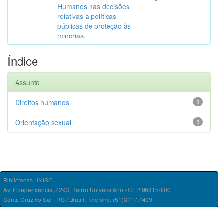
Humanos nas decisões
relativas a políticas
públicas de proteção às
minorias.
Índice
Assunto
Direitos humanos
1
Orientação sexual
1
Bibliotecas UNISC
Av. Independência, 2293, Bairro Universitário - CEP 96815-900
Santa Cruz do Sul - RS / Brasil. Telefone: (51)3717.7409