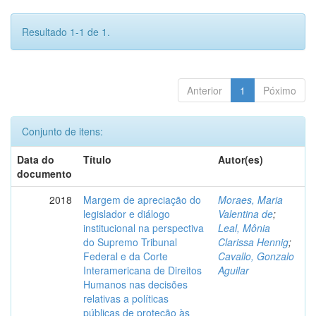
Resultado 1-1 de 1.
Anterior
1
Póximo
Conjunto de itens:
Data do
Título
Autor(es)
documento
2018
Margem de apreciação do
Moraes, Maria
legislador e diálogo
Valentina de
;
institucional na perspectiva
Leal, Mônia
do Supremo Tribunal
Clarissa Hennig
;
Federal e da Corte
Cavallo, Gonzalo
Interamericana de Direitos
Aguilar
Humanos nas decisões
relativas a políticas
públicas de proteção às