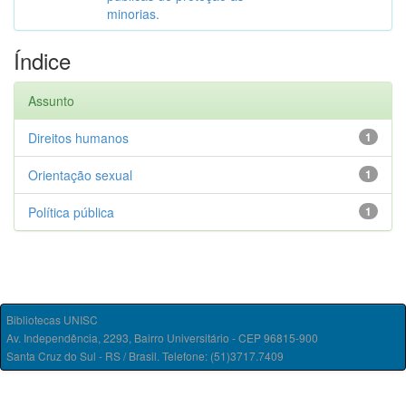
minorias.
Índice
Assunto
Direitos humanos
1
Orientação sexual
1
Política pública
1
Bibliotecas UNISC
Av. Independência, 2293, Bairro Universitário - CEP 96815-900
Santa Cruz do Sul - RS / Brasil. Telefone: (51)3717.7409