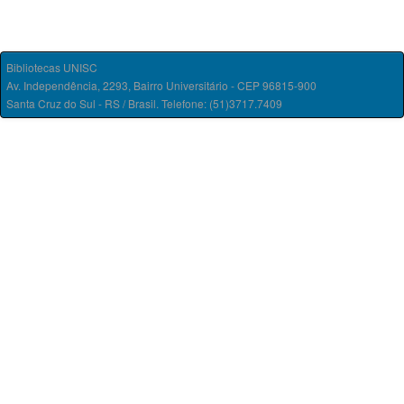
Bibliotecas UNISC
Av. Independência, 2293, Bairro Universitário - CEP 96815-900
Santa Cruz do Sul - RS / Brasil. Telefone: (51)3717.7409