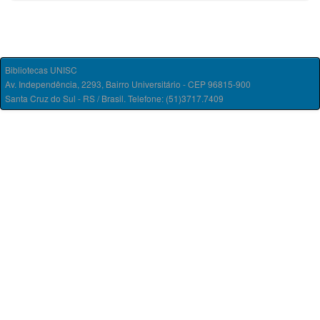
Bibliotecas UNISC
Av. Independência, 2293, Bairro Universitário - CEP 96815-900
Santa Cruz do Sul - RS / Brasil. Telefone: (51)3717.7409