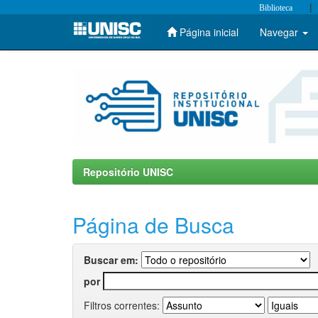
|
Biblioteca
Página inicial
Navegar
Skip
navigation
Repositório UNISC
Página de Busca
Buscar em:
por
Filtros correntes: