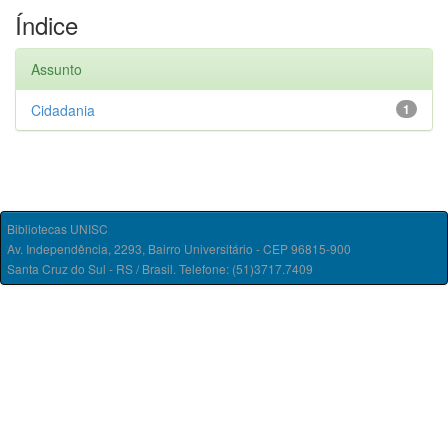
Índice
Assunto
Cidadania
1
Bibliotecas UNISC
Av. Independência, 2293, Bairro Universitário - CEP 96815-900
Santa Cruz do Sul - RS / Brasil. Telefone: (51)3717.7409