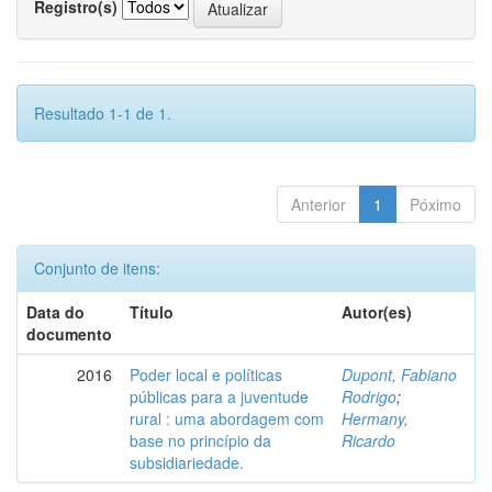
Registro(s)
Resultado 1-1 de 1.
Anterior
1
Póximo
Conjunto de itens:
Data do
Título
Autor(es)
documento
2016
Poder local e políticas
Dupont, Fabiano
públicas para a juventude
Rodrigo
;
rural : uma abordagem com
Hermany,
base no princípio da
Ricardo
subsidiariedade.