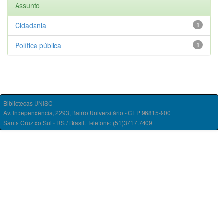
Assunto
Cidadania
1
Política pública
1
Bibliotecas UNISC
Av. Independência, 2293, Bairro Universitário - CEP 96815-900
Santa Cruz do Sul - RS / Brasil. Telefone: (51)3717.7409