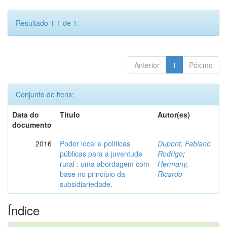
Resultado 1-1 de 1.
Anterior
1
Póximo
Conjunto de itens:
Data do
Título
Autor(es)
documento
2016
Poder local e políticas
Dupont, Fabiano
públicas para a juventude
Rodrigo
;
rural : uma abordagem com
Hermany,
base no princípio da
Ricardo
subsidiariedade.
Índice