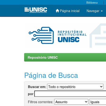
|
Biblioteca
Página inicial
Navegar
Skip
navigation
Repositório UNISC
Página de Busca
Buscar em:
por
Filtros correntes: