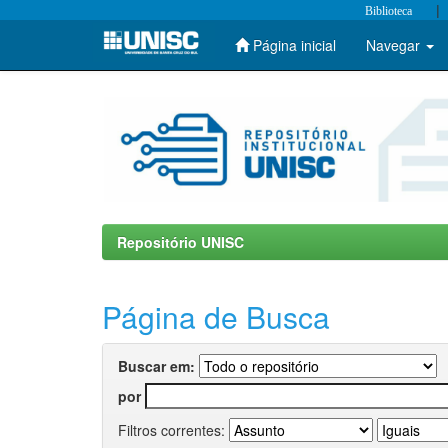
|
Biblioteca
Página inicial
Navegar
Skip
navigation
Repositório UNISC
Página de Busca
Buscar em:
por
Filtros correntes: