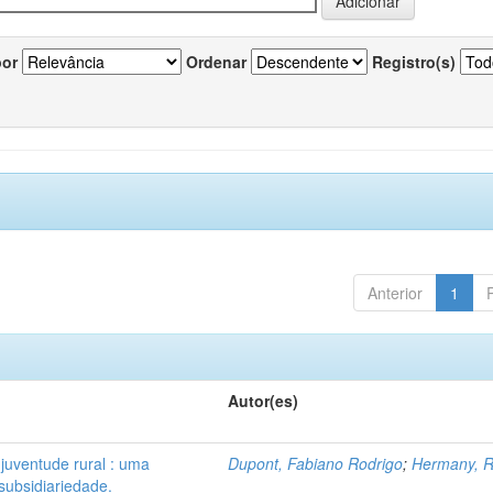
por
Ordenar
Registro(s)
Anterior
1
Autor(es)
 juventude rural : uma
Dupont, Fabiano Rodrigo
;
Hermany, R
subsidiariedade.