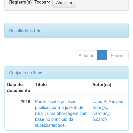
Registro(s)
Resultado 1-1 de 1.
Anterior
1
Póximo
Conjunto de itens:
Data do
Título
Autor(es)
documento
2016
Poder local e políticas
Dupont, Fabiano
públicas para a juventude
Rodrigo
;
rural : uma abordagem com
Hermany,
base no princípio da
Ricardo
subsidiariedade.