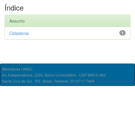
Índice
Assunto
Cidadania
1
Bibliotecas UNISC
Av. Independência, 2293, Bairro Universitário - CEP 96815-900
Santa Cruz do Sul - RS / Brasil. Telefone: (51)3717.7409