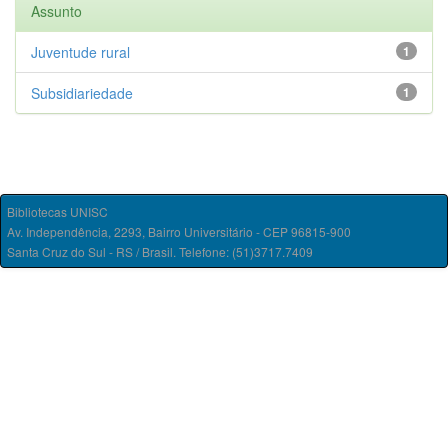
Assunto
Juventude rural
1
Subsidiariedade
1
Bibliotecas UNISC
Av. Independência, 2293, Bairro Universitário - CEP 96815-900
Santa Cruz do Sul - RS / Brasil. Telefone: (51)3717.7409