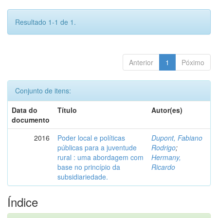
Resultado 1-1 de 1.
Anterior
1
Póximo
Conjunto de itens:
Data do
Título
Autor(es)
documento
2016
Poder local e políticas
Dupont, Fabiano
públicas para a juventude
Rodrigo
;
rural : uma abordagem com
Hermany,
base no princípio da
Ricardo
subsidiariedade.
Índice