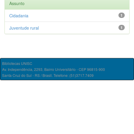
Assunto
Cidadania
1
Juventude rural
1
Bibliotecas UNISC
Av. Independência, 2293, Bairro Universitário - CEP 96815-900
Santa Cruz do Sul - RS / Brasil. Telefone: (51)3717.7409