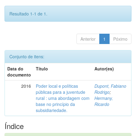
Resultado 1-1 de 1.
Anterior
1
Póximo
Conjunto de itens:
Data do
Título
Autor(es)
documento
2016
Poder local e políticas
Dupont, Fabiano
públicas para a juventude
Rodrigo
;
rural : uma abordagem com
Hermany,
base no princípio da
Ricardo
subsidiariedade.
Índice