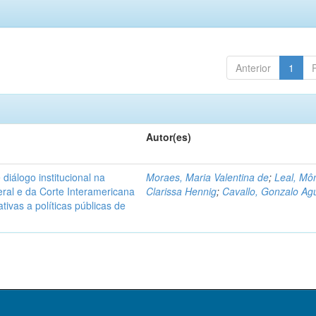
Anterior
1
Autor(es)
diálogo institucional na
Moraes, Maria Valentina de
;
Leal, Mô
ral e da Corte Interamericana
Clarissa Hennig
;
Cavallo, Gonzalo Agu
ivas a políticas públicas de