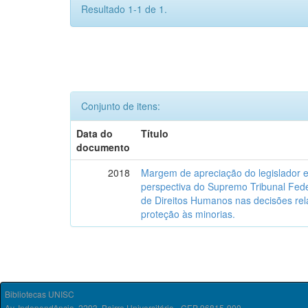
Resultado 1-1 de 1.
Conjunto de itens:
Data do
Título
documento
2018
Margem de apreciação do legislador e 
perspectiva do Supremo Tribunal Fede
de Direitos Humanos nas decisões relat
proteção às minorias.
Bibliotecas UNISC
Av. Independência, 2293, Bairro Universitário - CEP 96815-900