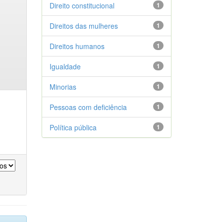
Direito constitucional
1
Direitos das mulheres
1
Direitos humanos
1
Igualdade
1
Minorias
1
Pessoas com deficiência
1
Política pública
1