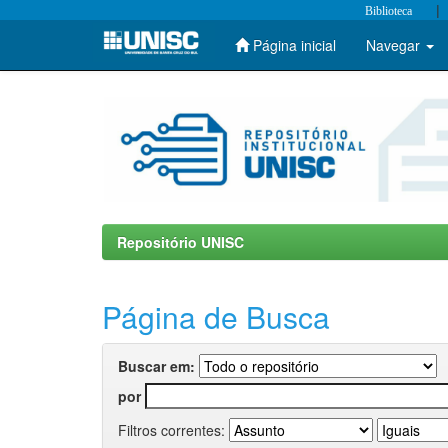
|
Biblioteca
Página inicial
Navegar
Skip
navigation
Repositório UNISC
Página de Busca
Buscar em:
por
Filtros correntes: