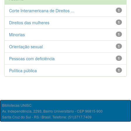
Corte Interamericana de Direitos ...
1
Direitos das mulheres
1
Minorias
1
Orientação sexual
1
Pessoas com deficiência
1
Política pública
1
Bibliotecas UNISC
Av. Independência, 2293, Bairro Universitário - CEP 96815-900
Santa Cruz do Sul - RS / Brasil. Telefone: (51)3717.7409