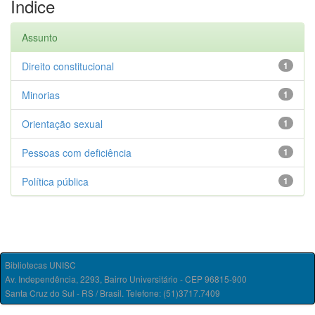
Índice
Assunto
Direito constitucional
1
Minorias
1
Orientação sexual
1
Pessoas com deficiência
1
Política pública
1
Bibliotecas UNISC
Av. Independência, 2293, Bairro Universitário - CEP 96815-900
Santa Cruz do Sul - RS / Brasil. Telefone: (51)3717.7409