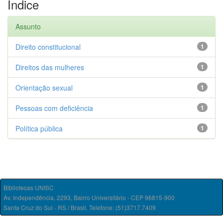
Índice
Assunto
Direito constitucional
1
Direitos das mulheres
1
Orientação sexual
1
Pessoas com deficiência
1
Política pública
1
Bibliotecas UNISC
Av. Independência, 2293, Bairro Universitário - CEP 96815-900
Santa Cruz do Sul - RS / Brasil. Telefone: (51)3717.7409