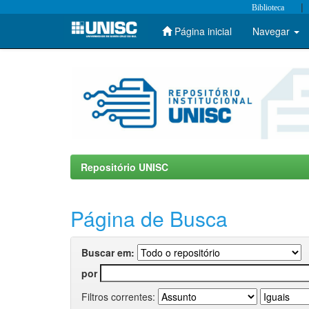
|
Biblioteca
Página inicial
Navegar
Skip
navigation
Repositório UNISC
Página de Busca
Buscar em:
por
Filtros correntes: