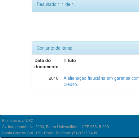
Resultado 1-1 de 1.
Conjunto de itens:
Data do
Título
documento
2018
A alienação fiduciária em garantia c
crédito.
Bibliotecas UNISC
Av. Independência, 2293, Bairro Universitário - CEP 96815-900
Santa Cruz do Sul - RS / Brasil. Telefone: (51)3717.7409