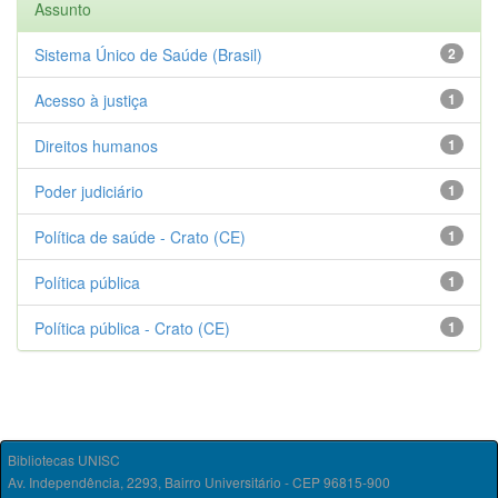
Assunto
Sistema Único de Saúde (Brasil)
2
Acesso à justiça
1
Direitos humanos
1
Poder judiciário
1
Política de saúde - Crato (CE)
1
Política pública
1
Política pública - Crato (CE)
1
Bibliotecas UNISC
Av. Independência, 2293, Bairro Universitário - CEP 96815-900