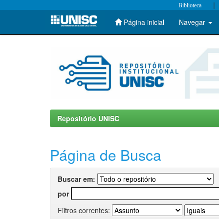
|
Biblioteca
Página inicial
Navegar
Skip
navigation
Repositório UNISC
Página de Busca
Buscar em:
por
Filtros correntes: