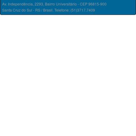
Av. Independência, 2293, Bairro Universitário - CEP 96815-900
Santa Cruz do Sul - RS / Brasil. Telefone: (51)3717.7409