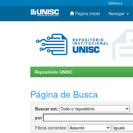
|
Biblioteca
Página inicial
Navegar
Skip
navigation
Repositório UNISC
Página de Busca
Buscar em:
por
Filtros correntes: