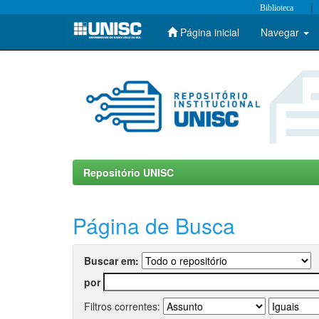
|
Biblioteca
Página inicial
Navegar
Skip
navigation
Repositório UNISC
Página de Busca
Buscar em:
por
Filtros correntes: