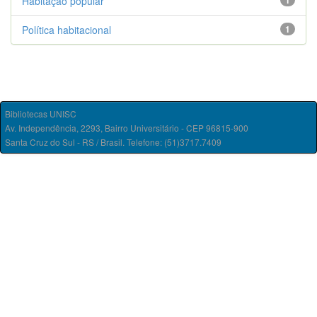
Habitação popular
1
Política habitacional
1
Bibliotecas UNISC
Av. Independência, 2293, Bairro Universitário - CEP 96815-900
Santa Cruz do Sul - RS / Brasil. Telefone: (51)3717.7409