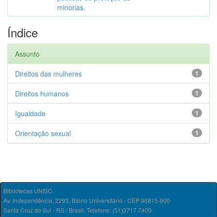
minorias.
Índice
Assunto
Direitos das mulheres
1
Direitos humanos
1
Igualdade
1
Orientação sexual
1
Bibliotecas UNISC
Av. Independência, 2293, Bairro Universitário - CEP 96815-900
Santa Cruz do Sul - RS / Brasil. Telefone: (51)3717.7409