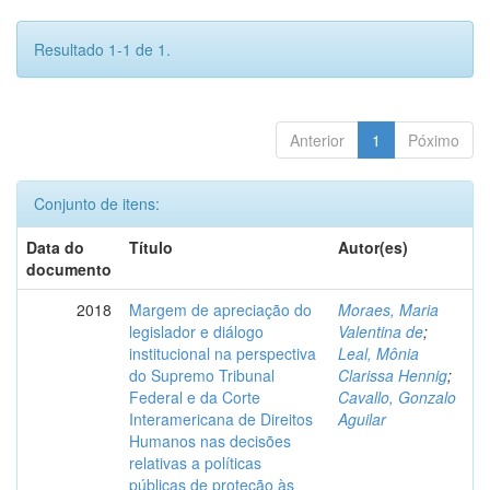
Resultado 1-1 de 1.
Anterior
1
Póximo
Conjunto de itens:
Data do
Título
Autor(es)
documento
2018
Margem de apreciação do
Moraes, Maria
legislador e diálogo
Valentina de
;
institucional na perspectiva
Leal, Mônia
do Supremo Tribunal
Clarissa Hennig
;
Federal e da Corte
Cavallo, Gonzalo
Interamericana de Direitos
Aguilar
Humanos nas decisões
relativas a políticas
públicas de proteção às