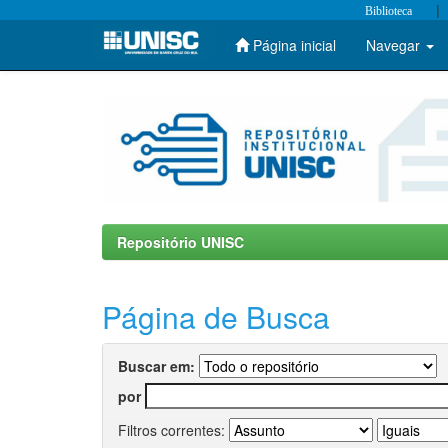
|
Biblioteca
Página inicial
Navegar
Skip
navigation
Repositório UNISC
Página de Busca
Buscar em:
por
Filtros correntes: