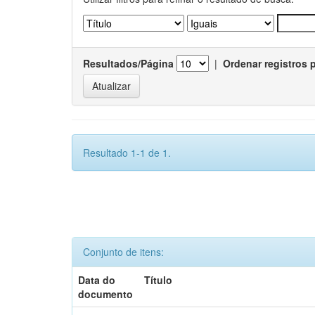
Resultados/Página
|
Ordenar registros 
Resultado 1-1 de 1.
Conjunto de itens:
Data do
Título
documento