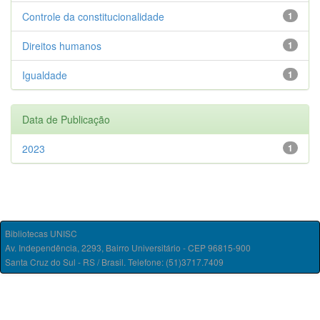
Controle da constitucionalidade
1
Direitos humanos
1
Igualdade
1
Data de Publicação
2023
1
Bibliotecas UNISC
Av. Independência, 2293, Bairro Universitário - CEP 96815-900
Santa Cruz do Sul - RS / Brasil. Telefone: (51)3717.7409