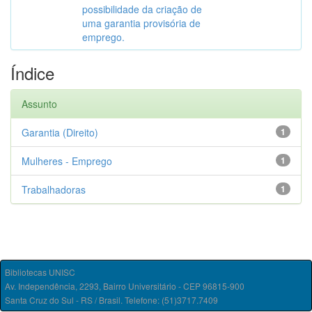
possibilidade da criação de
uma garantia provisória de
emprego.
Índice
Assunto
Garantia (Direito)
1
Mulheres - Emprego
1
Trabalhadoras
1
Bibliotecas UNISC
Av. Independência, 2293, Bairro Universitário - CEP 96815-900
Santa Cruz do Sul - RS / Brasil. Telefone: (51)3717.7409