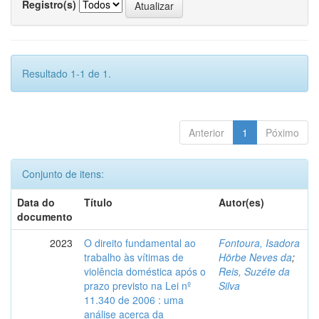
Registro(s)
Resultado 1-1 de 1.
Anterior
1
Póximo
Conjunto de itens:
Data do
Título
Autor(es)
documento
2023
O direito fundamental ao
Fontoura, Isadora
trabalho às vítimas de
Hörbe Neves da
;
violência doméstica após o
Reis, Suzéte da
prazo previsto na Lei nº
Silva
11.340 de 2006 : uma
análise acerca da