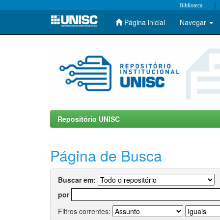
|
Biblioteca
Página inicial
Navegar
Skip
navigation
Repositório UNISC
Página de Busca
Buscar em:
por
Filtros correntes: