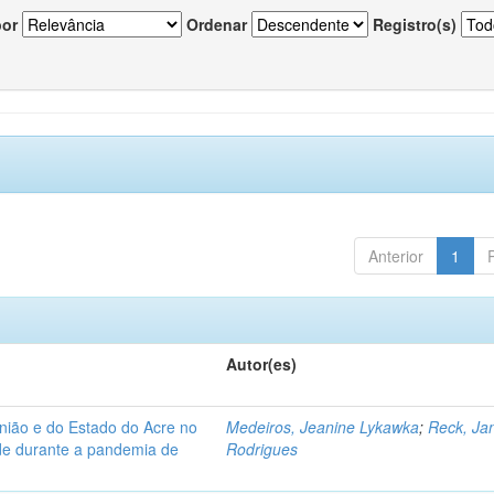
por
Ordenar
Registro(s)
Anterior
1
Autor(es)
nião e do Estado do Acre no
Medeiros, Jeanine Lykawka
;
Reck, Jan
úde durante a pandemia de
Rodrigues