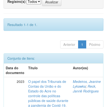
Registro(s)
Resultado 1-1 de 1.
Anterior
1
Póximo
Conjunto de itens:
Data do
Título
Autor(es)
documento
2023
O papel dos Tribunais de
Medeiros, Jeanine
Contas da União e do
Lykawka
;
Reck,
Estado do Acre no
Janriê Rodrigues
controle das políticas
públicas de saúde durante
a pandemia de Covid-19.