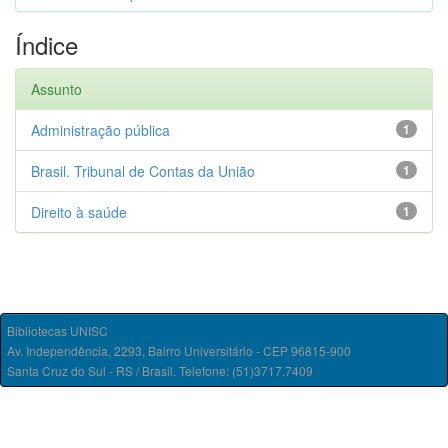
Índice
Assunto
Administração pública
1
Brasil. Tribunal de Contas da União
1
Direito à saúde
1
Bibliotecas UNISC
Av. Independência, 2293, Bairro Universitário - CEP 96815-900
Santa Cruz do Sul - RS / Brasil. Telefone: (51)3717.7409