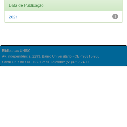
Data de Publicação
2021
1
Bibliotecas UNISC
Av. Independência, 2293, Bairro Universitário - CEP 96815-900
Santa Cruz do Sul - RS / Brasil. Telefone: (51)3717.7409