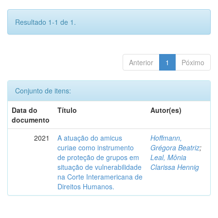
Resultado 1-1 de 1.
Anterior
1
Póximo
Conjunto de itens:
Data do
Título
Autor(es)
documento
2021
A atuação do amicus
Hoffmann,
curiae como instrumento
Grégora Beatriz
;
de proteção de grupos em
Leal, Mônia
situação de vulnerabilidade
Clarissa Hennig
na Corte Interamericana de
Direitos Humanos.