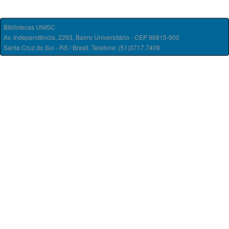
Bibliotecas UNISC
Av. Independência, 2293, Bairro Universitário - CEP 96815-900
Santa Cruz do Sul - RS / Brasil. Telefone: (51)3717.7409