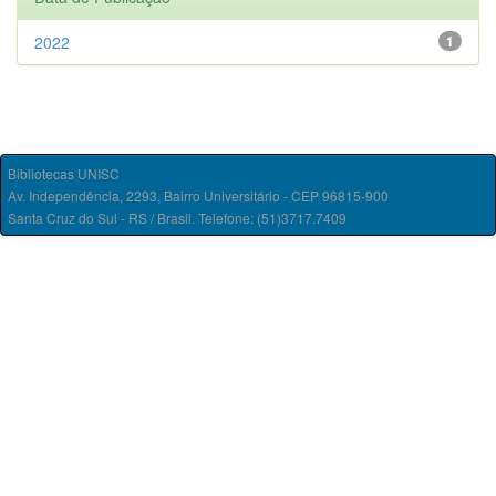
2022
1
Bibliotecas UNISC
Av. Independência, 2293, Bairro Universitário - CEP 96815-900
Santa Cruz do Sul - RS / Brasil. Telefone: (51)3717.7409