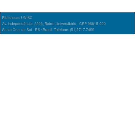
Bibliotecas UNISC
Av. Independência, 2293, Bairro Universitário - CEP 96815-900
Santa Cruz do Sul - RS / Brasil. Telefone: (51)3717.7409