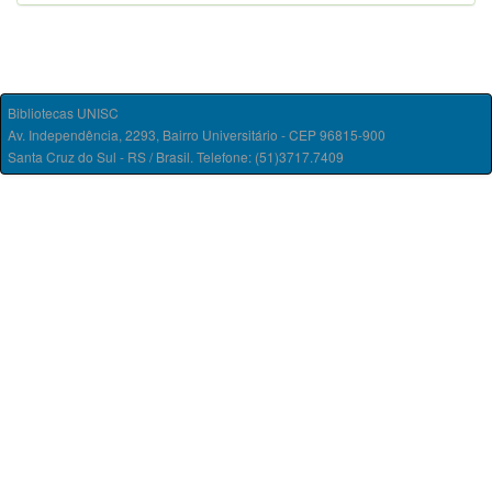
Bibliotecas UNISC
Av. Independência, 2293, Bairro Universitário - CEP 96815-900
Santa Cruz do Sul - RS / Brasil. Telefone: (51)3717.7409