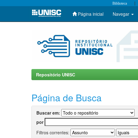
|
Biblioteca
Página inicial
Navegar
Skip
navigation
Repositório UNISC
Página de Busca
Buscar em:
por
Filtros correntes: