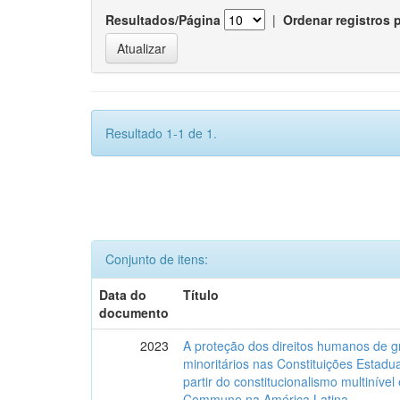
Resultados/Página
|
Ordenar registros 
Resultado 1-1 de 1.
Conjunto de itens:
Data do
Título
documento
2023
A proteção dos direitos humanos de g
minoritários nas Constituições Estadua
partir do constitucionalismo multinível
Commune na América Latina.