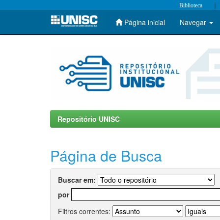
|
Biblioteca
Página inicial
Navegar
Skip
navigation
Repositório UNISC
Página de Busca
Buscar em:
por
Filtros correntes: