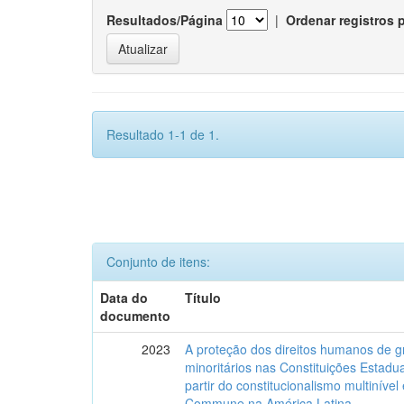
Resultados/Página
|
Ordenar registros 
Resultado 1-1 de 1.
Conjunto de itens:
Data do
Título
documento
2023
A proteção dos direitos humanos de g
minoritários nas Constituições Estadua
partir do constitucionalismo multinível
Commune na América Latina.