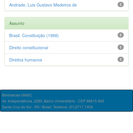
Andrade, Luis Gustavo Medeiros de
1
Assunto
Brasil. Constituição (1988)
1
Direito constitucional
1
Direitos humanos
1
Bibliotecas UNISC
Av. Independência, 2293, Bairro Universitário - CEP 96815-900
Santa Cruz do Sul - RS / Brasil. Telefone: (51)3717.7409