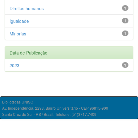
Direitos humanos
1
Igualdade
1
Minorias
1
Data de Publicação
2023
1
Bibliotecas UNISC
Av. Independência, 2293, Bairro Universitário - CEP 96815-900
Santa Cruz do Sul - RS / Brasil. Telefone: (51)3717.7409