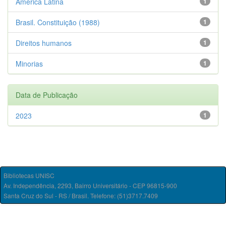
América Latina
1
Brasil. Constituição (1988)
1
Direitos humanos
1
Minorias
1
Data de Publicação
2023
1
Bibliotecas UNISC
Av. Independência, 2293, Bairro Universitário - CEP 96815-900
Santa Cruz do Sul - RS / Brasil. Telefone: (51)3717.7409