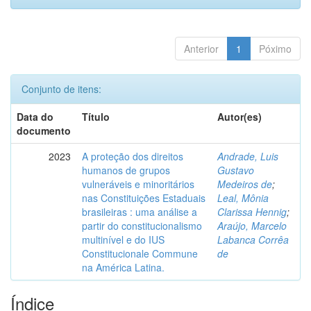
Anterior
1
Póximo
Conjunto de itens:
Data do
Título
Autor(es)
documento
2023
A proteção dos direitos
Andrade, Luis
humanos de grupos
Gustavo
vulneráveis e minoritários
Medeiros de
;
nas Constituições Estaduais
Leal, Mônia
brasileiras : uma análise a
Clarissa Hennig
;
partir do constitucionalismo
Araújo, Marcelo
multinível e do IUS
Labanca Corrêa
Constitucionale Commune
de
na América Latina.
Índice