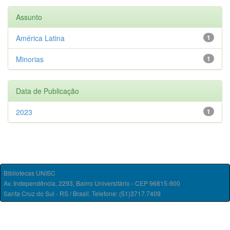
Assunto
América Latina
1
Minorias
1
Data de Publicação
2023
1
Bibliotecas UNISC
Av. Independência, 2293, Bairro Universitário - CEP 96815-900
Santa Cruz do Sul - RS / Brasil. Telefone: (51)3717.7409