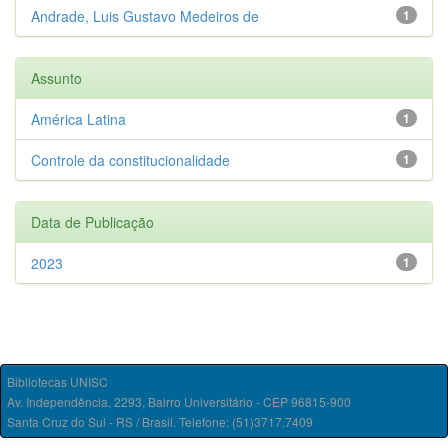
Andrade, Luis Gustavo Medeiros de
1
Assunto
América Latina
1
Controle da constitucionalidade
1
Data de Publicação
2023
1
Bibliotecas UNISC
Av. Independência, 2293, Bairro Universitário - CEP 96815-900
Santa Cruz do Sul - RS / Brasil. Telefone: (51)3717.7409