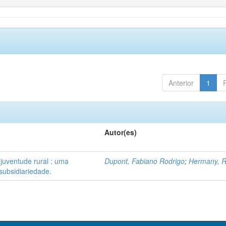
Anterior
1
Autor(es)
 juventude rural : uma
Dupont, Fabiano Rodrigo
;
Hermany, R
subsidiariedade.