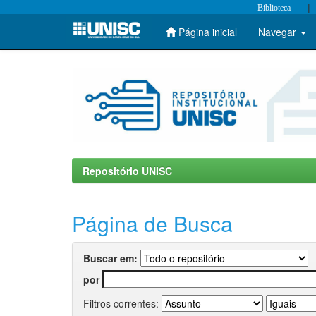
|
Biblioteca
Página inicial
Navegar
Skip
navigation
Repositório UNISC
Página de Busca
Buscar em:
por
Filtros correntes: