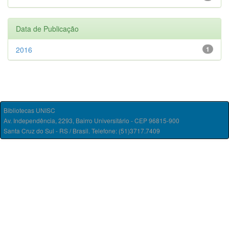
Data de Publicação
2016
1
Bibliotecas UNISC
Av. Independência, 2293, Bairro Universitário - CEP 96815-900
Santa Cruz do Sul - RS / Brasil. Telefone: (51)3717.7409